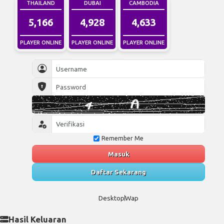
THAILAND
DUBAI
CAMBODIA
5,166
4,928
4,633
PLAYER ONLINE
PLAYER ONLINE
PLAYER ONLINE
Remember Me
Masuk
Daftar Sekarang
Desktop
Wap
Hasil Keluaran