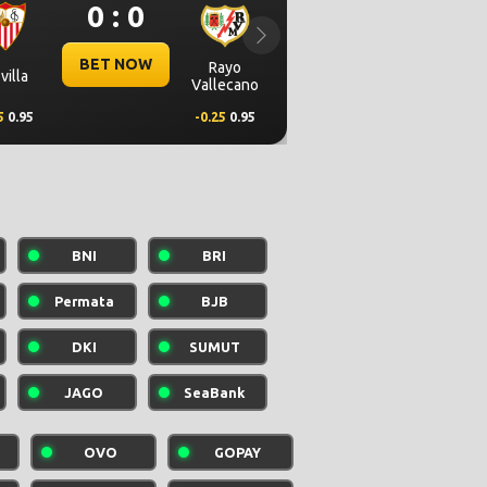
0 : 0
0 : 0
Next
BET NOW
BET NOW
Kairat Almaty
Osasuna
Le
(n)
-0.25
-0.86
0.00
0.76
BNI
BRI
Permata
BJB
DKI
SUMUT
JAGO
SeaBank
OVO
GOPAY