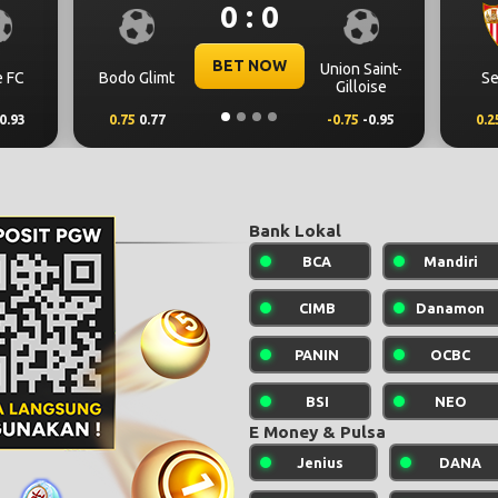
0 : 0
BET NOW
Alaves
Getafe
Celta Vigo
0.00
0.62
0.00
-0.72
0.25
0.76
Bank Lokal
BCA
Mandiri
CIMB
Danamon
PANIN
OCBC
BSI
NEO
E Money & Pulsa
Jenius
DANA