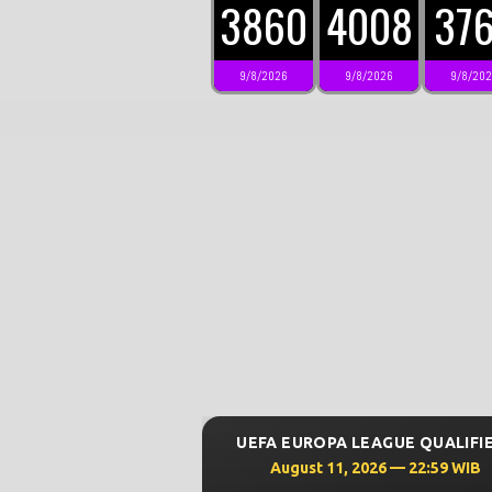
3860
4008
37
9/8/2026
9/8/2026
9/8/20
E QUALIFIERS
SPAIN LA LIGA
22:59 WIB
August 16, 2026 — 02:30 WIB